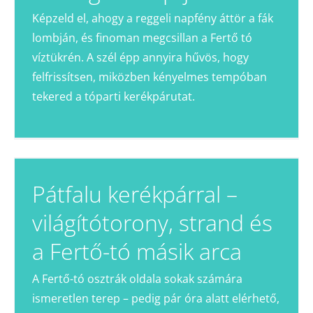
Képzeld el, ahogy a reggeli napfény áttör a fák
lombján, és finoman megcsillan a Fertő tó
víztükrén. A szél épp annyira hűvös, hogy
felfrissítsen, miközben kényelmes tempóban
tekered a tóparti kerékpárutat.
Pátfalu kerékpárral –
világítótorony, strand és
a Fertő-tó másik arca
A Fertő-tó osztrák oldala sokak számára
ismeretlen terep – pedig pár óra alatt elérhető,