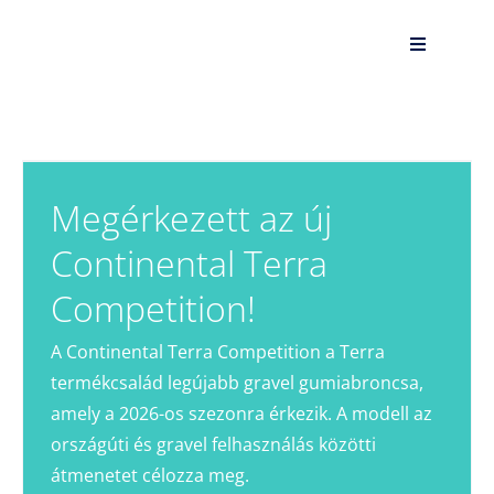
Kihagyás
Toggle
Navigatio
.
Kerékpár kölcsönzés és foglalás
Megérkezett az új
Kerékpár szerviz
Continental Terra
Osztálykirándulás kerékpárral a Fertő-tónál
Competition!
Kerékpár vásárlás előtti konzultáció
A Continental Terra Competition a Terra
termékcsalád legújabb gravel gumiabroncsa,
Blog
amely a 2026-os szezonra érkezik. A modell az
országúti és gravel felhasználás közötti
Kapcsolat
átmenetet célozza meg.