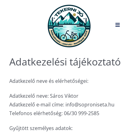
Kihagyás
Toggle
Navigatio
.
Kerékpár kölcsönzés és foglalás
Adatkezelési tájékoztató
Kerékpár szerviz
Adatkezelő neve és elérhetőségei:
Osztálykirándulás kerékpárral a Fertő-tónál
Adatkezelő neve: Sáros Viktor
Adatkezelő e-mail címe: info@soproniseta.hu
Kerékpár vásárlás előtti konzultáció
Telefonos elérhetőség: 06/30 999-2585
Blog
Gyűjtött személyes adatok:
Kapcsolat