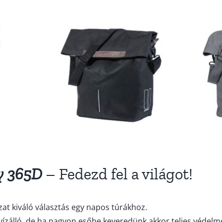
ry 365D
– Fedezd fel a világot!
zat kiváló választás egy napos túrákhoz.
ízálló, de ha nagyon esőbe keveredünk akkor teljes védelme