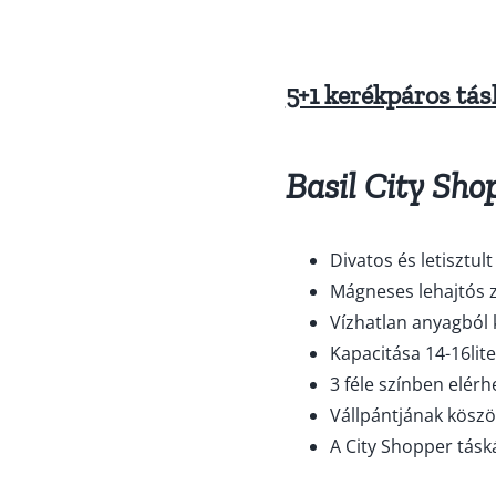
5+1 kerékpáros tá
Basil City Sho
Divatos és letisztult
Mágneses lehajtós 
Vízhatlan anyagból 
Kapacitása 14-16lite
3 féle színben elérh
Vállpántjának köszö
A City Shopper táská