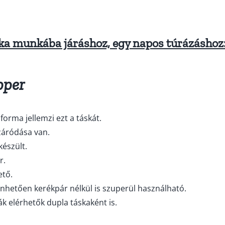
ska munkába járáshoz, egy napos túrázáshoz
pper
 forma jellemzi ezt a táskát.
záródása van.
készült.
r.
ető.
nhetően kerékpár nélkül is szuperül használható.
k elérhetők dupla táskaként is.