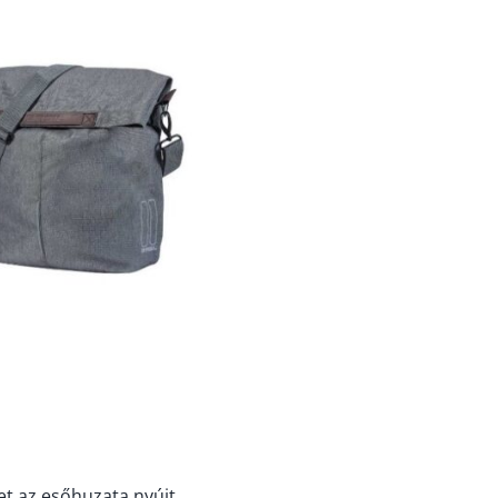
t az esőhuzata nyújt.