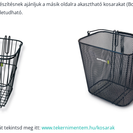
szítésnek ajánljuk a másik oldalra akasztható kosarakat (Bott
letudható.
át tekintsd meg itt:
www.tekernimentem.hu/kosarak