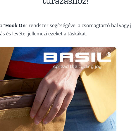
túrázáshoz!
a “
Hook On
” rendszer segítségével a csomagtartó bal vagy 
s és levétel jellemezi ezeket a táskákat.