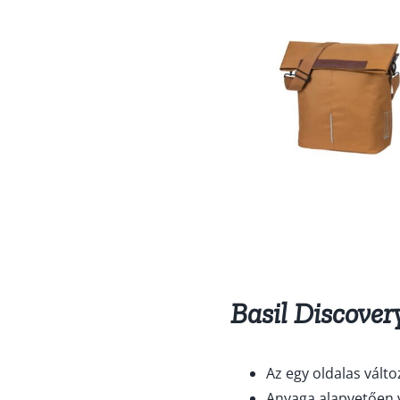
Basil Discove
Az egy oldalas válto
Anyaga alapvetően v