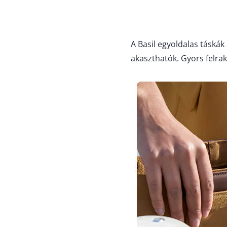
A Basil egyoldalas táskák 
akaszthatók. Gyors felraká