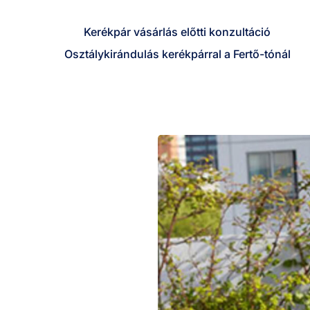
Kihagyás
Kerékpár vásárlás előtti konzultáció
Osztálykirándulás kerékpárral a Fertő-tónál