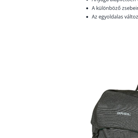
A különböző zsebei
Az egyoldalas változa