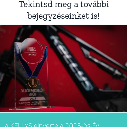
Tekintsd meg a további
bejegyzéseinket is!
a KELLYS elnyerte a 2025-ös Év