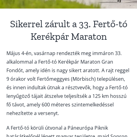
Impresszum
Sikerrel zárult a 33. Fertő-tó
Adatvédelem
Kerékpár Maraton
Május 4-én, vasárnap rendezték meg immáron 33.
alkalommal a Fertő-tó Kerékpár Maraton Gran
Fondót, amely idén is nagy sikert aratott. A rajt reggel
9 órakor volt Fertőmeggyes (Mörbisch) településen,
és innen indultak útnak a résztvevők, hogy a Fertő-tó
lenyűgöző tájait átszelve teljesítsék a 125 km hosszú
fő távot, amely 600 méteres szintemelkedéssel
nehezítette a versenyt.
A Fertő-tó körüli útvonal a Páneurópa Piknik
határátkelőnél lépett magyar területre, majd Sopron,