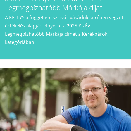
Legmegbízhatóbb Márkája díjat
A KELLYS a független, szlovák vásárlók körében végzett
értékelés alapján elnyerte a 2025-ös Év
Legmegbízhatóbb Márkája címet a Kerékpárok
kategóriában.