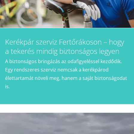
Kerékpár szerviz Fertőrákoson – hogy
a tekerés mindig biztonságos legyen
A biztonságos bringázás az odafigyeléssel kezdődik.
Egy rendszeres szerviz nemcsak a kerékpárod
élettartamát növeli meg, hanem a saját biztonságodat
is.