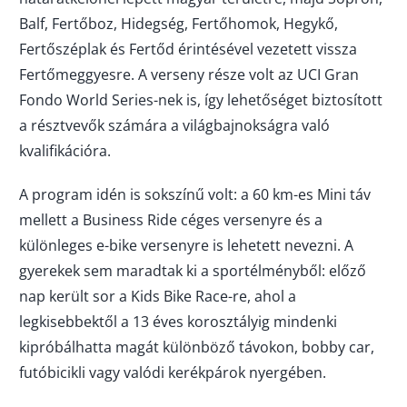
Balf, Fertőboz, Hidegség, Fertőhomok, Hegykő,
Fertőszéplak és Fertőd érintésével vezetett vissza
Fertőmeggyesre. A verseny része volt az UCI Gran
Fondo World Series-nek is, így lehetőséget biztosított
a résztvevők számára a világbajnokságra való
kvalifikációra.
A program idén is sokszínű volt: a 60 km-es Mini táv
mellett a Business Ride céges versenyre és a
különleges e-bike versenyre is lehetett nevezni. A
gyerekek sem maradtak ki a sportélményből: előző
nap került sor a Kids Bike Race-re, ahol a
legkisebbektől a 13 éves korosztályig mindenki
kipróbálhatta magát különböző távokon, bobby car,
futóbicikli vagy valódi kerékpárok nyergében.